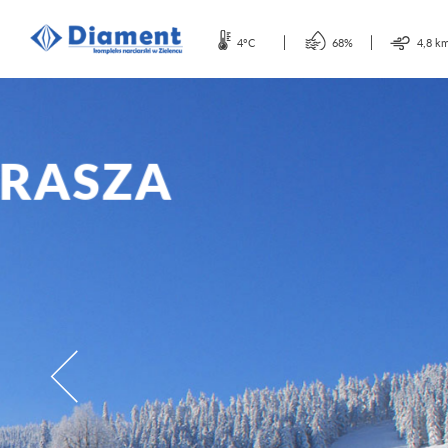
4°C
68%
4,8 k
NIE POS
SNOWBO
W NASZEJ WYPOŻYCZALNI